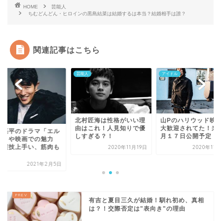
HOME
芸能人
ちむどんどん・ヒロインの黒島結菜は結婚するは本当？結婚相手は誰？
関連記事はこちら
人
芸能人
アイドル
北村匠海は性格がいい理
山Pのハリウッド映
由はこれ！人見知りで優
大歓迎されてた！来
木亮平のドラマ「エル
しすぎる？！
月１７日公開予定！
ス」や映画での魅力
？演技上手い、筋肉も
2020年11月19日
2020年11
.
2021年2月5日
有吉と夏目三久が結婚！馴れ初め、真相
は？！交際否定は"表向き"の理由