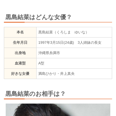
黒島結菜はどんな女優？
本名
黒島結菜（くろしま ゆいな）
生年月日
1997年3月15日(24歳) 3人姉妹の長女
出身地
沖縄県糸満市
血液型
A型
好きな女優
満島ひかり・井上真央
黒島結菜のお相手は？