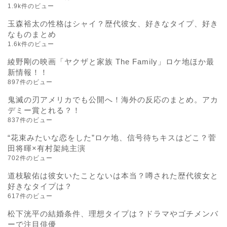
1.9k件のビュー
玉森裕太の性格はシャイ？歴代彼女、好きなタイプ、好き
なものまとめ
1.6k件のビュー
綾野剛の映画「ヤクザと家族 The Family」ロケ地ほか最
新情報！！
897件のビュー
鬼滅の刃アメリカでも公開へ！海外の反応のまとめ。アカ
デミー賞とれる？！
837件のビュー
“花束みたいな恋をした”ロケ地、信号待ちキスはどこ？菅
田将暉×有村架純主演
702件のビュー
道枝駿佑は彼女いたことないは本当？噂された歴代彼女と
好きなタイプは？
617件のビュー
松下洸平の結婚条件、理想タイプは？ドラマやゴチメンバ
ーで注目俳優