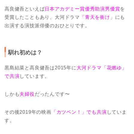
高良健吾といえば
日本アカデミー賞優秀助演男優賞
を
受賞したこともあり、大河ドラマ
「青天を衝け
」にも
出演する演技派俳優のおひとりです。
馴れ初めは？
黒島結菜と高良健吾は2015年に
大河ドラマ「花燃ゆ」
で共演
しています。
しかも
夫婦役
だったんです〜
その後2019年の映画
「カツベン！」でも共演
していま
す。