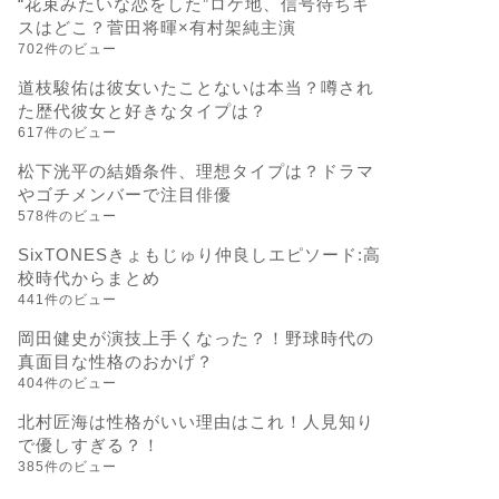
“花束みたいな恋をした”ロケ地、信号待ちキ
スはどこ？菅田将暉×有村架純主演
702件のビュー
道枝駿佑は彼女いたことないは本当？噂され
た歴代彼女と好きなタイプは？
617件のビュー
松下洸平の結婚条件、理想タイプは？ドラマ
やゴチメンバーで注目俳優
578件のビュー
SixTONESきょもじゅり仲良しエピソード:高
校時代からまとめ
441件のビュー
岡田健史が演技上手くなった？！野球時代の
真面目な性格のおかげ？
404件のビュー
北村匠海は性格がいい理由はこれ！人見知り
で優しすぎる？！
385件のビュー